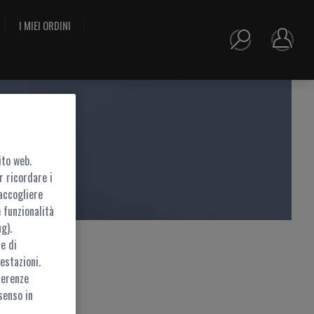
I MIEI ORDINI
ito web.
r ricordare i
accogliere
 funzionalità
g).
e di
estazioni.
ferenze
ramite
MyZEISS
senso in