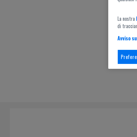
La nostra
di traccia
Avviso su
Prefere