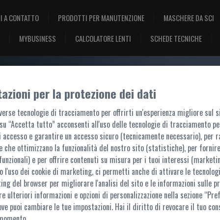
I A CONTATTO
PRODOTTI PER MANUTENZIONE
MASCHERE DA SCI
MYBUSINESS
CALCOLATORE LENTI
SCHEDE TECNICHE
azioni per la protezione dei dati
BENVENUTO, ACCEDI!
erse tecnologie di tracciamento per offrirti un'esperienza migliore sul s
su “Accetta tutto” acconsenti all'uso delle tecnologie di tracciamento pe
i accesso e garantire un accesso sicuro (tecnicamente necessario), per r
e che ottimizzano la funzionalità del nostro sito (statistiche), per fornire
funzionali) e per offrire contenuti su misura per i tuoi interessi (marketin
 l'uso dei cookie di marketing, ci permetti anche di attivare le tecnologi
ACCESSO AL PORTALE
ting del browser per migliorare l'analisi del sito e le informazioni sulle pr
re ulteriori informazioni e opzioni di personalizzazione nella sezione “Pre
questo portale sono accessibili ai soli utenti registrati. L'accesso è possibile t
ove puoi cambiare le tue impostazioni. Hai il diritto di revocare il tuo con
Per ulteriori informazioni,
contattaci
 momento.