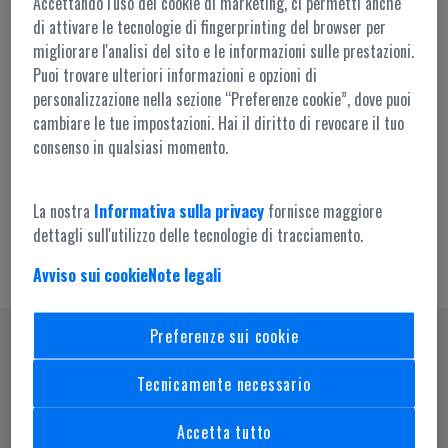
Accettando l'uso dei cookie di marketing, ci permetti anche
di attivare le tecnologie di fingerprinting del browser per
migliorare l'analisi del sito e le informazioni sulle prestazioni.
Puoi trovare ulteriori informazioni e opzioni di
personalizzazione nella sezione “Preferenze cookie”, dove puoi
cambiare le tue impostazioni. Hai il diritto di revocare il tuo
Accesso amministrazione
consenso in qualsiasi momento.
La nostra
Informativa sulla privacy
fornisce maggiore
dettagli sull'utilizzo delle tecnologie di tracciamento.
Avviso sui cookie
Note legali
Preferenze sui cookie
SEGUICI SU
Tecnicamente necessario
Accetta tutto