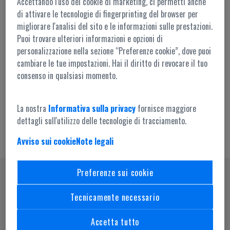
Accettando l'uso dei cookie di marketing, ci permetti anche
di attivare le tecnologie di fingerprinting del browser per
migliorare l'analisi del sito e le informazioni sulle prestazioni.
Puoi trovare ulteriori informazioni e opzioni di
personalizzazione nella sezione “Preferenze cookie”, dove puoi
cambiare le tue impostazioni. Hai il diritto di revocare il tuo
Accesso amministrazione
consenso in qualsiasi momento.
La nostra
Informativa sulla privacy
fornisce maggiore
dettagli sull'utilizzo delle tecnologie di tracciamento.
Avviso sui cookie
Note legali
Preferenze sui cookie
SEGUICI SU
Tecnicamente necessario
Accetta tutto