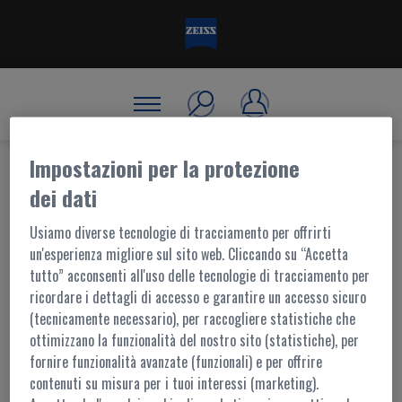
Impostazioni per la protezione
dei dati
BENVENUTO, ACCEDI!
Usiamo diverse tecnologie di tracciamento per offrirti
un'esperienza migliore sul sito web. Cliccando su “Accetta
tutto” acconsenti all'uso delle tecnologie di tracciamento per
ACCESSO AL PORTALE
ricordare i dettagli di accesso e garantire un accesso sicuro
(tecnicamente necessario), per raccogliere statistiche che
I contenuti di questo portale sono accessibili ai soli utenti registrati.
ottimizzano la funzionalità del nostro sito (statistiche), per
L'accesso è possibile tramite
MyZEISS
fornire funzionalità avanzate (funzionali) e per offrire
Per ulteriori informazioni,
contattaci
contenuti su misura per i tuoi interessi (marketing).