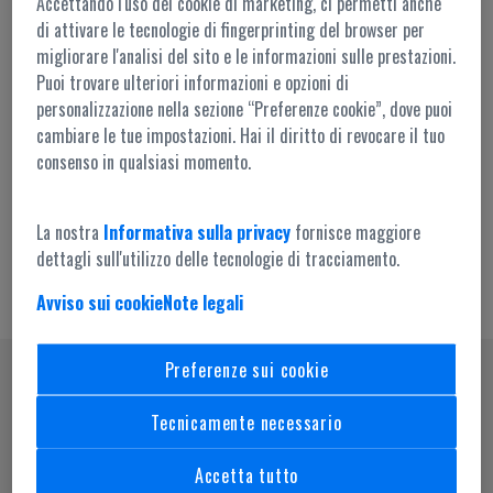
Accettando l'uso dei cookie di marketing, ci permetti anche
di attivare le tecnologie di fingerprinting del browser per
migliorare l'analisi del sito e le informazioni sulle prestazioni.
Puoi trovare ulteriori informazioni e opzioni di
personalizzazione nella sezione “Preferenze cookie”, dove puoi
cambiare le tue impostazioni. Hai il diritto di revocare il tuo
Accesso amministrazione
consenso in qualsiasi momento.
La nostra
Informativa sulla privacy
fornisce maggiore
dettagli sull'utilizzo delle tecnologie di tracciamento.
Avviso sui cookie
Note legali
Preferenze sui cookie
SEGUICI SU
Tecnicamente necessario
Accetta tutto