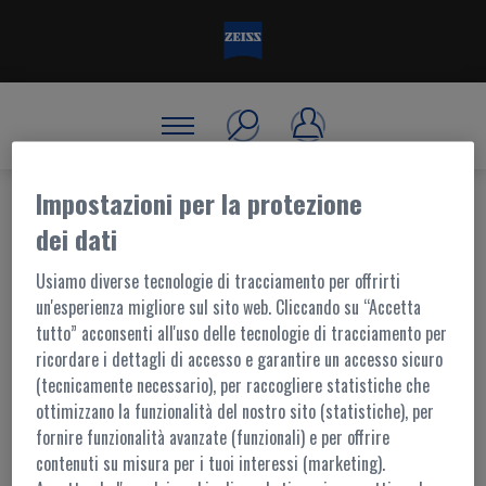
Impostazioni per la protezione
dei dati
BENVENUTO, ACCEDI!
Usiamo diverse tecnologie di tracciamento per offrirti
un'esperienza migliore sul sito web. Cliccando su “Accetta
tutto” acconsenti all'uso delle tecnologie di tracciamento per
ACCESSO AL PORTALE
ricordare i dettagli di accesso e garantire un accesso sicuro
(tecnicamente necessario), per raccogliere statistiche che
I contenuti di questo portale sono accessibili ai soli utenti registrati.
ottimizzano la funzionalità del nostro sito (statistiche), per
L'accesso è possibile tramite
MyZEISS
fornire funzionalità avanzate (funzionali) e per offrire
Per ulteriori informazioni,
contattaci
contenuti su misura per i tuoi interessi (marketing).