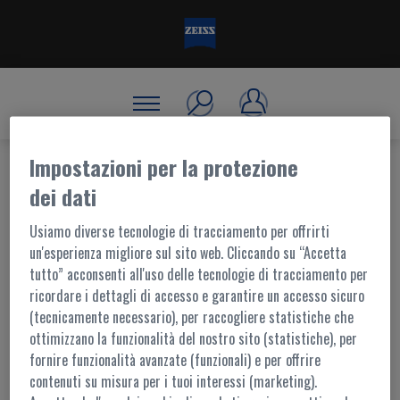
Impostazioni per la protezione
dei dati
BENVENUTO, ACCEDI!
Usiamo diverse tecnologie di tracciamento per offrirti
un'esperienza migliore sul sito web. Cliccando su “Accetta
tutto” acconsenti all'uso delle tecnologie di tracciamento per
ACCESSO AL PORTALE
ricordare i dettagli di accesso e garantire un accesso sicuro
(tecnicamente necessario), per raccogliere statistiche che
I contenuti di questo portale sono accessibili ai soli utenti registrati.
ottimizzano la funzionalità del nostro sito (statistiche), per
L'accesso è possibile tramite
MyZEISS
fornire funzionalità avanzate (funzionali) e per offrire
Per ulteriori informazioni,
contattaci
contenuti su misura per i tuoi interessi (marketing).