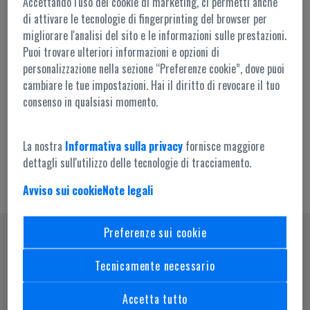
Accettando l'uso dei cookie di marketing, ci permetti anche
di attivare le tecnologie di fingerprinting del browser per
migliorare l'analisi del sito e le informazioni sulle prestazioni.
Puoi trovare ulteriori informazioni e opzioni di
personalizzazione nella sezione “Preferenze cookie”, dove puoi
cambiare le tue impostazioni. Hai il diritto di revocare il tuo
Accesso amministrazione
consenso in qualsiasi momento.
La nostra
Informativa sulla privacy
fornisce maggiore
dettagli sull'utilizzo delle tecnologie di tracciamento.
Avviso sui cookie
Note legali
Preferenze sui cookie
SEGUICI SU
Tecnicamente necessario
Accetta tutto