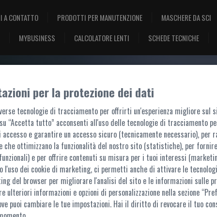
I A CONTATTO
PRODOTTI PER MANUTENZIONE
MASCHERE DA SCI
MYBUSINESS
CALCOLATORE LENTI
SCHEDE TECNICHE
azioni per la protezione dei dati
BENVENUTO, ACCEDI!
erse tecnologie di tracciamento per offrirti un'esperienza migliore sul s
su “Accetta tutto” acconsenti all'uso delle tecnologie di tracciamento pe
i accesso e garantire un accesso sicuro (tecnicamente necessario), per r
e che ottimizzano la funzionalità del nostro sito (statistiche), per fornire
funzionali) e per offrire contenuti su misura per i tuoi interessi (marketin
 l'uso dei cookie di marketing, ci permetti anche di attivare le tecnologi
ACCESSO AL PORTALE
ting del browser per migliorare l'analisi del sito e le informazioni sulle pr
re ulteriori informazioni e opzioni di personalizzazione nella sezione “Pre
questo portale sono accessibili ai soli utenti registrati. L'accesso è possibile t
ove puoi cambiare le tue impostazioni. Hai il diritto di revocare il tuo con
Per ulteriori informazioni,
contattaci
 momento.