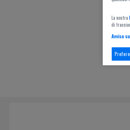
La nostra
di traccia
Avviso su
Prefere