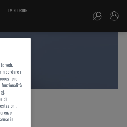
I MIEI ORDINI
ito web.
r ricordare i
accogliere
 funzionalità
g).
e di
estazioni.
ferenze
ramite
MyZEISS
senso in