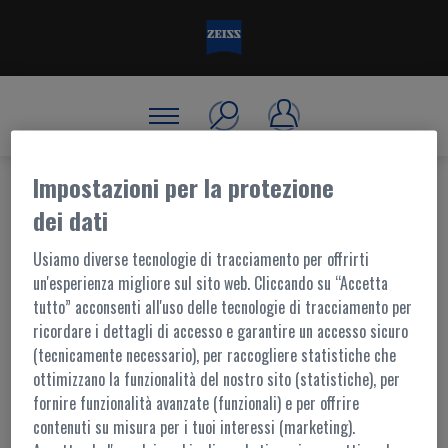
Impostazioni per la protezione
dei dati
BENVENUTO, ACCEDI!
Usiamo diverse tecnologie di tracciamento per offrirti
un'esperienza migliore sul sito web. Cliccando su “Accetta
tutto” acconsenti all'uso delle tecnologie di tracciamento per
ACCESSO AL PORTALE
ricordare i dettagli di accesso e garantire un accesso sicuro
(tecnicamente necessario), per raccogliere statistiche che
I contenuti di questo portale sono accessibili ai soli utenti registrati.
ottimizzano la funzionalità del nostro sito (statistiche), per
L'accesso è possibile tramite
MyZEISS
fornire funzionalità avanzate (funzionali) e per offrire
Per ulteriori informazioni,
contattaci
contenuti su misura per i tuoi interessi (marketing).