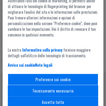
Accettando l'uso dei cookie di marketing, ci permetti anche
di attivare le tecnologie di fingerprinting del browser per
migliorare l'analisi del sito e le informazioni sulle prestazioni.
Puoi trovare ulteriori informazioni e opzioni di
personalizzazione nella sezione “Preferenze cookie”, dove puoi
cambiare le tue impostazioni. Hai il diritto di revocare il tuo
Accesso amministrazione
consenso in qualsiasi momento.
La nostra
Informativa sulla privacy
fornisce maggiore
dettagli sull'utilizzo delle tecnologie di tracciamento.
Avviso sui cookie
Note legali
Preferenze sui cookie
SEGUICI SU
Tecnicamente necessario
Accetta tutto