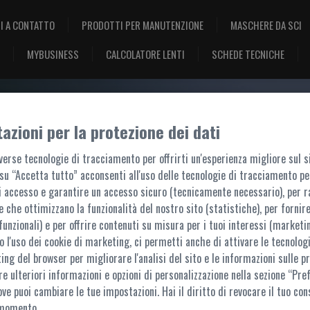
I A CONTATTO
PRODOTTI PER MANUTENZIONE
MASCHERE DA SCI
MYBUSINESS
CALCOLATORE LENTI
SCHEDE TECNICHE
azioni per la protezione dei dati
BENVENUTO, ACCEDI!
erse tecnologie di tracciamento per offrirti un'esperienza migliore sul s
su “Accetta tutto” acconsenti all'uso delle tecnologie di tracciamento pe
i accesso e garantire un accesso sicuro (tecnicamente necessario), per r
e che ottimizzano la funzionalità del nostro sito (statistiche), per fornire
funzionali) e per offrire contenuti su misura per i tuoi interessi (marketin
 l'uso dei cookie di marketing, ci permetti anche di attivare le tecnologi
ACCESSO AL PORTALE
ting del browser per migliorare l'analisi del sito e le informazioni sulle pr
re ulteriori informazioni e opzioni di personalizzazione nella sezione “Pre
questo portale sono accessibili ai soli utenti registrati. L'accesso è possibile t
ove puoi cambiare le tue impostazioni. Hai il diritto di revocare il tuo con
Per ulteriori informazioni,
contattaci
 momento.