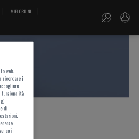
I MIEI ORDINI
ito web.
r ricordare i
accogliere
 funzionalità
g).
e di
estazioni.
ferenze
ramite
MyZEISS
senso in