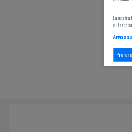
La nostra
di traccia
Avviso su
Prefere