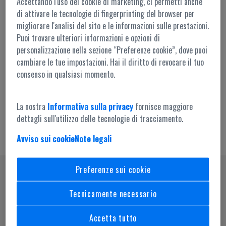
Accettando l'uso dei cookie di marketing, ci permetti anche
di attivare le tecnologie di fingerprinting del browser per
migliorare l'analisi del sito e le informazioni sulle prestazioni.
Puoi trovare ulteriori informazioni e opzioni di
personalizzazione nella sezione “Preferenze cookie”, dove puoi
cambiare le tue impostazioni. Hai il diritto di revocare il tuo
Accesso amministrazione
consenso in qualsiasi momento.
La nostra
Informativa sulla privacy
fornisce maggiore
dettagli sull'utilizzo delle tecnologie di tracciamento.
Avviso sui cookie
Note legali
Preferenze sui cookie
SEGUICI SU
Tecnicamente necessario
Accetta tutto