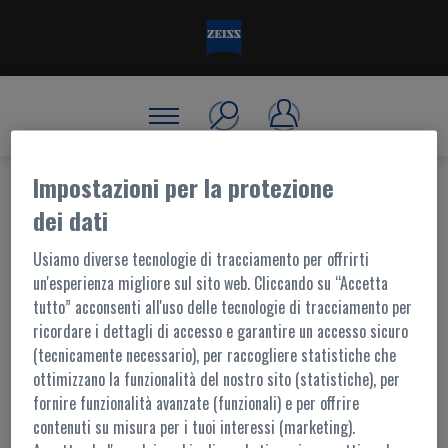
Impostazioni per la protezione
dei dati
BENVENUTO, ACCEDI!
Usiamo diverse tecnologie di tracciamento per offrirti
un'esperienza migliore sul sito web. Cliccando su “Accetta
tutto” acconsenti all'uso delle tecnologie di tracciamento per
ACCESSO AL PORTALE
ricordare i dettagli di accesso e garantire un accesso sicuro
(tecnicamente necessario), per raccogliere statistiche che
I contenuti di questo portale sono accessibili ai soli utenti registrati.
ottimizzano la funzionalità del nostro sito (statistiche), per
L'accesso è possibile tramite
MyZEISS
fornire funzionalità avanzate (funzionali) e per offrire
Per ulteriori informazioni,
contattaci
contenuti su misura per i tuoi interessi (marketing).