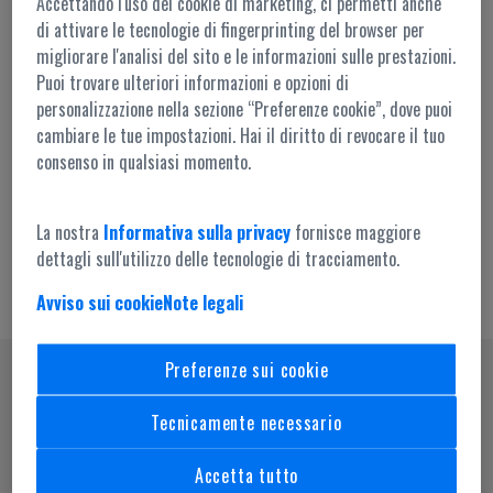
Accettando l'uso dei cookie di marketing, ci permetti anche
di attivare le tecnologie di fingerprinting del browser per
migliorare l'analisi del sito e le informazioni sulle prestazioni.
Puoi trovare ulteriori informazioni e opzioni di
personalizzazione nella sezione “Preferenze cookie”, dove puoi
cambiare le tue impostazioni. Hai il diritto di revocare il tuo
Accesso amministrazione
consenso in qualsiasi momento.
La nostra
Informativa sulla privacy
fornisce maggiore
dettagli sull'utilizzo delle tecnologie di tracciamento.
Avviso sui cookie
Note legali
Preferenze sui cookie
SEGUICI SU
Tecnicamente necessario
Accetta tutto