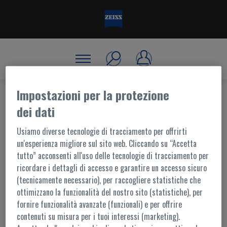
Impostazioni per la protezione
dei dati
BENVENUTO, ACCEDI!
Usiamo diverse tecnologie di tracciamento per offrirti
un'esperienza migliore sul sito web. Cliccando su “Accetta
tutto” acconsenti all'uso delle tecnologie di tracciamento per
ACCESSO AL PORTALE
ricordare i dettagli di accesso e garantire un accesso sicuro
(tecnicamente necessario), per raccogliere statistiche che
I contenuti di questo portale sono accessibili ai soli utenti registrati.
ottimizzano la funzionalità del nostro sito (statistiche), per
L'accesso è possibile tramite
MyZEISS
fornire funzionalità avanzate (funzionali) e per offrire
Per ulteriori informazioni,
contattaci
contenuti su misura per i tuoi interessi (marketing).