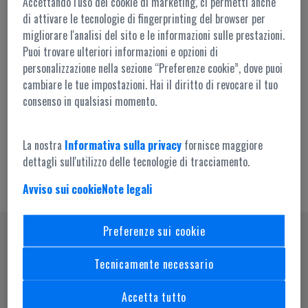
Accettando l'uso dei cookie di marketing, ci permetti anche
di attivare le tecnologie di fingerprinting del browser per
migliorare l'analisi del sito e le informazioni sulle prestazioni.
Puoi trovare ulteriori informazioni e opzioni di
personalizzazione nella sezione “Preferenze cookie”, dove puoi
cambiare le tue impostazioni. Hai il diritto di revocare il tuo
Accesso amministrazione
consenso in qualsiasi momento.
La nostra
Informativa sulla privacy
fornisce maggiore
dettagli sull'utilizzo delle tecnologie di tracciamento.
Avviso sui cookie
Note legali
Preferenze sui cookie
SEGUICI SU
Tecnicamente necessario
Accetta tutto