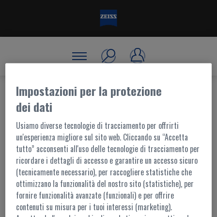
Impostazioni per la protezione
dei dati
BENVENUTO, ACCEDI!
Usiamo diverse tecnologie di tracciamento per offrirti
un'esperienza migliore sul sito web. Cliccando su “Accetta
tutto” acconsenti all'uso delle tecnologie di tracciamento per
ACCESSO AL PORTALE
ricordare i dettagli di accesso e garantire un accesso sicuro
(tecnicamente necessario), per raccogliere statistiche che
I contenuti di questo portale sono accessibili ai soli utenti registrati.
ottimizzano la funzionalità del nostro sito (statistiche), per
L'accesso è possibile tramite
MyZEISS
fornire funzionalità avanzate (funzionali) e per offrire
Per ulteriori informazioni,
contattaci
contenuti su misura per i tuoi interessi (marketing).