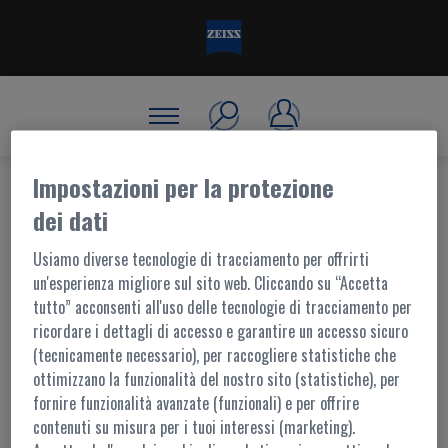
Impostazioni per la protezione
dei dati
BENVENUTO, ACCEDI!
Usiamo diverse tecnologie di tracciamento per offrirti
un'esperienza migliore sul sito web. Cliccando su “Accetta
tutto” acconsenti all'uso delle tecnologie di tracciamento per
ACCESSO AL PORTALE
ricordare i dettagli di accesso e garantire un accesso sicuro
(tecnicamente necessario), per raccogliere statistiche che
I contenuti di questo portale sono accessibili ai soli utenti registrati.
ottimizzano la funzionalità del nostro sito (statistiche), per
L'accesso è possibile tramite
MyZEISS
fornire funzionalità avanzate (funzionali) e per offrire
Per ulteriori informazioni,
contattaci
contenuti su misura per i tuoi interessi (marketing).