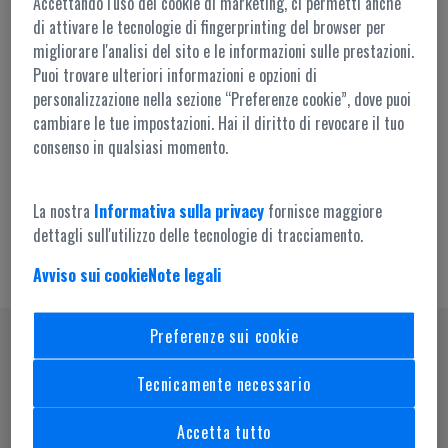
Accettando l'uso dei cookie di marketing, ci permetti anche
di attivare le tecnologie di fingerprinting del browser per
migliorare l'analisi del sito e le informazioni sulle prestazioni.
Puoi trovare ulteriori informazioni e opzioni di
personalizzazione nella sezione “Preferenze cookie”, dove puoi
cambiare le tue impostazioni. Hai il diritto di revocare il tuo
Accesso amministrazione
consenso in qualsiasi momento.
La nostra
Informativa sulla privacy
fornisce maggiore
dettagli sull'utilizzo delle tecnologie di tracciamento.
Avviso sui cookie
Note legali
Preferenze sui cookie
SEGUICI SU
Tecnicamente necessario
Accetta tutto