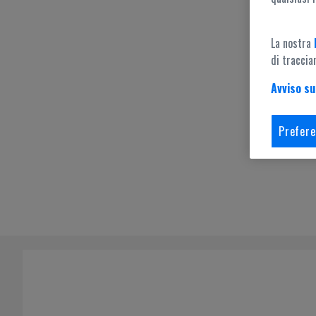
La nostra
di traccia
Avviso su
Prefere