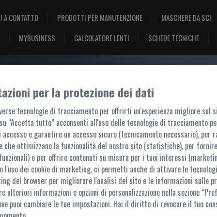
I A CONTATTO
PRODOTTI PER MANUTENZIONE
MASCHERE DA SCI
MYBUSINESS
CALCOLATORE LENTI
SCHEDE TECNICHE
azioni per la protezione dei dati
BENVENUTO, ACCEDI!
erse tecnologie di tracciamento per offrirti un'esperienza migliore sul s
su “Accetta tutto” acconsenti all'uso delle tecnologie di tracciamento pe
i accesso e garantire un accesso sicuro (tecnicamente necessario), per r
e che ottimizzano la funzionalità del nostro sito (statistiche), per fornire
funzionali) e per offrire contenuti su misura per i tuoi interessi (marketin
 l'uso dei cookie di marketing, ci permetti anche di attivare le tecnologi
ACCESSO AL PORTALE
ting del browser per migliorare l'analisi del sito e le informazioni sulle pr
re ulteriori informazioni e opzioni di personalizzazione nella sezione “Pre
questo portale sono accessibili ai soli utenti registrati. L'accesso è possibile t
ove puoi cambiare le tue impostazioni. Hai il diritto di revocare il tuo con
Per ulteriori informazioni,
contattaci
 momento.