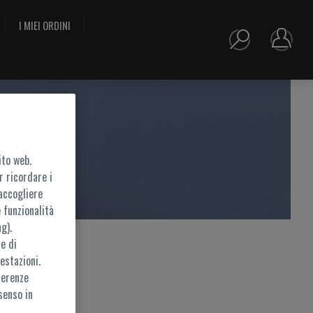
I MIEI ORDINI
ito web.
r ricordare i
accogliere
 funzionalità
g).
e di
estazioni.
ferenze
ramite
MyZEISS
senso in