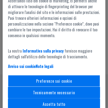
Accettando l'uso dei cookie di marketing, ci permetti anche
di attivare le tecnologie di fingerprinting del browser per
migliorare l'analisi del sito e le informazioni sulle prestazioni.
Puoi trovare ulteriori informazioni e opzioni di
personalizzazione nella sezione “Preferenze cookie”, dove puoi
cambiare le tue impostazioni. Hai il diritto di revocare il tuo
Accesso amministrazione
consenso in qualsiasi momento.
La nostra
Informativa sulla privacy
fornisce maggiore
dettagli sull'utilizzo delle tecnologie di tracciamento.
Avviso sui cookie
Note legali
Preferenze sui cookie
SEGUICI SU
Tecnicamente necessario
Accetta tutto