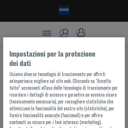
Impostazioni per la protezione
dei dati
BENVENUTO, ACCEDI!
Usiamo diverse tecnologie di tracciamento per offrirti
un'esperienza migliore sul sito web. Cliccando su “Accetta
tutto” acconsenti all'uso delle tecnologie di tracciamento per
ACCESSO AL PORTALE
ricordare i dettagli di accesso e garantire un accesso sicuro
(tecnicamente necessario), per raccogliere statistiche che
I contenuti di questo portale sono accessibili ai soli utenti registrati.
ottimizzano la funzionalità del nostro sito (statistiche), per
L'accesso è possibile tramite
MyZEISS
fornire funzionalità avanzate (funzionali) e per offrire
Per ulteriori informazioni,
contattaci
contenuti su misura per i tuoi interessi (marketing).