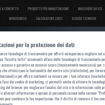
I A CONTATTO
PRODOTTI PER MANUTENZIONE
MASCHERE DA SCI
MYBUSINESS
CALCOLATORE LENTI
SCHEDE TECNICHE
azioni per la protezione dei dati
BENVENUTO, ACCEDI!
erse tecnologie di tracciamento per offrirti un'esperienza migliore sul s
su “Accetta tutto” acconsenti all'uso delle tecnologie di tracciamento pe
i accesso e garantire un accesso sicuro (tecnicamente necessario), per r
e che ottimizzano la funzionalità del nostro sito (statistiche), per fornire
funzionali) e per offrire contenuti su misura per i tuoi interessi (marketin
 l'uso dei cookie di marketing, ci permetti anche di attivare le tecnologi
ACCESSO AL PORTALE
ting del browser per migliorare l'analisi del sito e le informazioni sulle pr
re ulteriori informazioni e opzioni di personalizzazione nella sezione “Pre
questo portale sono accessibili ai soli utenti registrati. L'accesso è possibile t
ove puoi cambiare le tue impostazioni. Hai il diritto di revocare il tuo con
Per ulteriori informazioni,
contattaci
 momento.