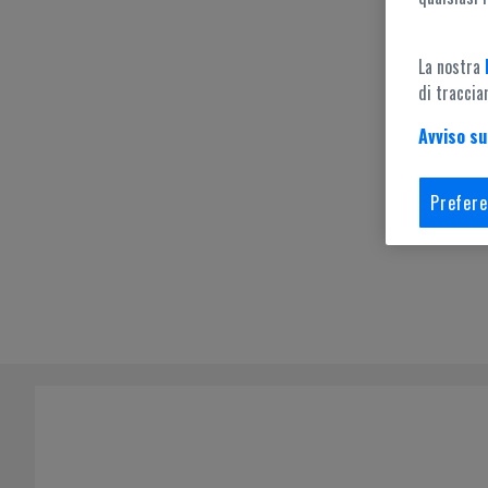
La nostra
di traccia
Avviso su
Prefere