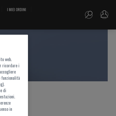
I MIEI ORDINI
ito web.
r ricordare i
accogliere
 funzionalità
g).
e di
estazioni.
ferenze
ramite
MyZEISS
senso in