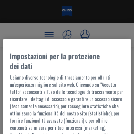
Impostazioni per la protezione
dei dati
BENVENUTO, ACCEDI!
Usiamo diverse tecnologie di tracciamento per offrirti
un'esperienza migliore sul sito web. Cliccando su “Accetta
tutto” acconsenti all'uso delle tecnologie di tracciamento per
ACCESSO AL PORTALE
ricordare i dettagli di accesso e garantire un accesso sicuro
(tecnicamente necessario), per raccogliere statistiche che
I contenuti di questo portale sono accessibili ai soli utenti registrati.
ottimizzano la funzionalità del nostro sito (statistiche), per
L'accesso è possibile tramite
MyZEISS
fornire funzionalità avanzate (funzionali) e per offrire
Per ulteriori informazioni,
contattaci
contenuti su misura per i tuoi interessi (marketing).