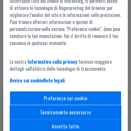
Accettando l'uso dei cookie di marketing, ci permetti anche
di attivare le tecnologie di fingerprinting del browser per
migliorare l'analisi del sito e le informazioni sulle prestazioni.
Puoi trovare ulteriori informazioni e opzioni di
personalizzazione nella sezione “Preferenze cookie”, dove puoi
cambiare le tue impostazioni. Hai il diritto di revocare il tuo
Accesso amministrazione
consenso in qualsiasi momento.
La nostra
Informativa sulla privacy
fornisce maggiore
dettagli sull'utilizzo delle tecnologie di tracciamento.
Avviso sui cookie
Note legali
Preferenze sui cookie
SEGUICI SU
Tecnicamente necessario
Accetta tutto