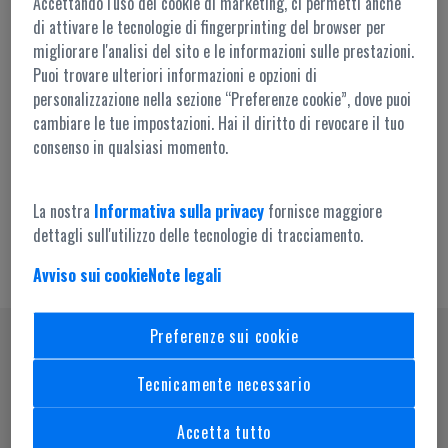
Accettando l'uso dei cookie di marketing, ci permetti anche
di attivare le tecnologie di fingerprinting del browser per
migliorare l'analisi del sito e le informazioni sulle prestazioni.
Puoi trovare ulteriori informazioni e opzioni di
personalizzazione nella sezione “Preferenze cookie”, dove puoi
cambiare le tue impostazioni. Hai il diritto di revocare il tuo
Accesso amministrazione
consenso in qualsiasi momento.
La nostra
Informativa sulla privacy
fornisce maggiore
dettagli sull'utilizzo delle tecnologie di tracciamento.
Avviso sui cookie
Note legali
Preferenze sui cookie
SEGUICI SU
Tecnicamente necessario
Accetta tutto