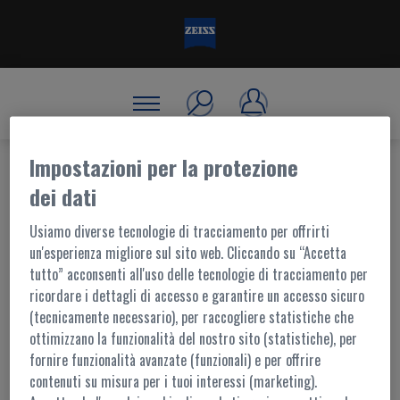
Impostazioni per la protezione
dei dati
BENVENUTO, ACCEDI!
Usiamo diverse tecnologie di tracciamento per offrirti
un'esperienza migliore sul sito web. Cliccando su “Accetta
tutto” acconsenti all'uso delle tecnologie di tracciamento per
ACCESSO AL PORTALE
ricordare i dettagli di accesso e garantire un accesso sicuro
(tecnicamente necessario), per raccogliere statistiche che
I contenuti di questo portale sono accessibili ai soli utenti registrati.
ottimizzano la funzionalità del nostro sito (statistiche), per
L'accesso è possibile tramite
MyZEISS
fornire funzionalità avanzate (funzionali) e per offrire
Per ulteriori informazioni,
contattaci
contenuti su misura per i tuoi interessi (marketing).