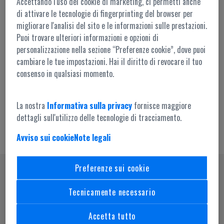
Accettando l'uso dei cookie di marketing, ci permetti anche
di attivare le tecnologie di fingerprinting del browser per
migliorare l'analisi del sito e le informazioni sulle prestazioni.
Puoi trovare ulteriori informazioni e opzioni di
personalizzazione nella sezione “Preferenze cookie”, dove puoi
cambiare le tue impostazioni. Hai il diritto di revocare il tuo
Accesso amministrazione
consenso in qualsiasi momento.
La nostra
Informativa sulla privacy
fornisce maggiore
dettagli sull'utilizzo delle tecnologie di tracciamento.
Avviso sui cookie
Note legali
Preferenze sui cookie
SEGUICI SU
Tecnicamente necessario
Accetta tutto