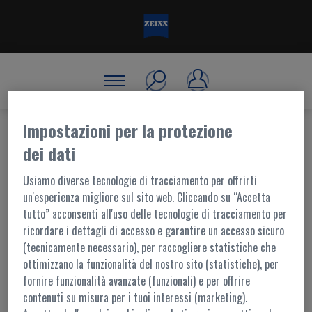
Impostazioni per la protezione
dei dati
BENVENUTO, ACCEDI!
Usiamo diverse tecnologie di tracciamento per offrirti
un'esperienza migliore sul sito web. Cliccando su “Accetta
tutto” acconsenti all'uso delle tecnologie di tracciamento per
ACCESSO AL PORTALE
ricordare i dettagli di accesso e garantire un accesso sicuro
(tecnicamente necessario), per raccogliere statistiche che
I contenuti di questo portale sono accessibili ai soli utenti registrati.
ottimizzano la funzionalità del nostro sito (statistiche), per
L'accesso è possibile tramite
MyZEISS
fornire funzionalità avanzate (funzionali) e per offrire
Per ulteriori informazioni,
contattaci
contenuti su misura per i tuoi interessi (marketing).