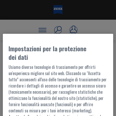
Impostazioni per la protezione
dei dati
BENVENUTO, ACCEDI!
Usiamo diverse tecnologie di tracciamento per offrirti
un'esperienza migliore sul sito web. Cliccando su “Accetta
tutto” acconsenti all'uso delle tecnologie di tracciamento per
ACCESSO AL PORTALE
ricordare i dettagli di accesso e garantire un accesso sicuro
(tecnicamente necessario), per raccogliere statistiche che
I contenuti di questo portale sono accessibili ai soli utenti registrati.
ottimizzano la funzionalità del nostro sito (statistiche), per
L'accesso è possibile tramite
MyZEISS
fornire funzionalità avanzate (funzionali) e per offrire
Per ulteriori informazioni,
contattaci
contenuti su misura per i tuoi interessi (marketing).