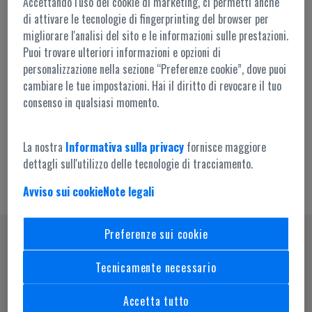
Accettando l'uso dei cookie di marketing, ci permetti anche
di attivare le tecnologie di fingerprinting del browser per
migliorare l'analisi del sito e le informazioni sulle prestazioni.
Puoi trovare ulteriori informazioni e opzioni di
personalizzazione nella sezione “Preferenze cookie”, dove puoi
cambiare le tue impostazioni. Hai il diritto di revocare il tuo
Accesso amministrazione
consenso in qualsiasi momento.
La nostra
Informativa sulla privacy
fornisce maggiore
dettagli sull'utilizzo delle tecnologie di tracciamento.
Avviso sui cookie
Note legali
Preferenze sui cookie
SEGUICI SU
Tecnicamente necessario
Accetta tutto